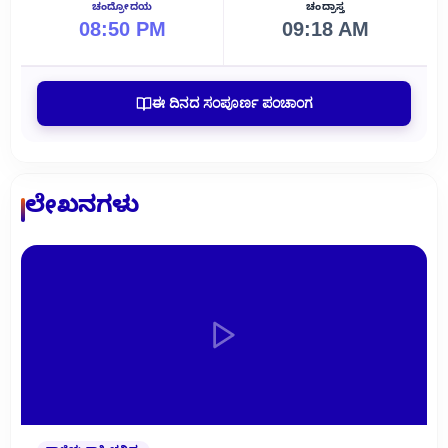
ಚಂದ್ರೋದಯ
ಚಂದ್ರಾಸ್ತ
08:50 PM
09:18 AM
ಈ ದಿನದ ಸಂಪೂರ್ಣ ಪಂಚಾಂಗ
ಲೇಖನಗಳು