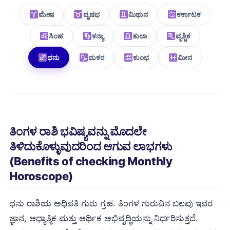
ಮೇಷ
ವೃಷಭ
ಮಿಥುನ
ಕರ್ಕಾಟಕ
ಸಿಂಹ
ಕನ್ಯಾ
ತುಲಾ
ವೃಶ್ಚಿಕ
ಧನು
ಮಕರ
ಕುಂಭ
ಮೀನ
ತಿಂಗಳ ರಾಶಿ ಭವಿಷ್ಯವನ್ನು ಮೊದಲೇ
ತಿಳಿದುಕೊಳ್ಳುವುದರಿಂದ ಆಗುವ ಲಾಭಗಳು
(Benefits of checking Monthly
Horoscope)
ಧನು ರಾಶಿಯ ಅಧಿಪತಿ ಗುರು ಗ್ರಹ. ತಿಂಗಳ ಗುರುವಿನ ಬಲವು ಇವರ
ಜ್ಞಾನ, ಆಧ್ಯಾತ್ಮಿಕ ಮತ್ತು ಆರ್ಥಿಕ ಅಭಿವೃದ್ಧಿಯನ್ನು ನಿರ್ಧರಿಸುತ್ತದೆ.