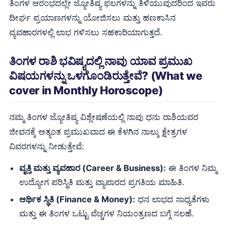
ತಿಂಗಳ ಆರಂಭದಲ್ಲೇ ಜ್ಯೋತಿಷ್ಯ ಫಲಗಳನ್ನು ತಿಳಿಯುವುದರಿಂದ ಇವರು
ದೀರ್ಘ ಪ್ರಯಾಣಗಳನ್ನು ಯೋಜಿಸಲು ಮತ್ತು ಹಣಕಾಸಿನ
ವ್ಯವಹಾರಗಳಲ್ಲಿ ಲಾಭ ಗಳಿಸಲು ಸಹಕಾರಿಯಾಗುತ್ತದೆ.
ತಿಂಗಳ ರಾಶಿ ಭವಿಷ್ಯದಲ್ಲಿ ನಾವು ಯಾವ ಪ್ರಮುಖ
ವಿಷಯಗಳನ್ನು ಒಳಗೊಂಡಿರುತ್ತೇವೆ? (What we
cover in Monthly Horoscope)
ನಮ್ಮ ತಿಂಗಳ ಜ್ಯೋತಿಷ್ಯ ವಿಶ್ಲೇಷಣೆಯಲ್ಲಿ ನಾವು ಧನು ರಾಶಿಯವರ
ಜೀವನಕ್ಕೆ ಅತ್ಯಂತ ಪ್ರಮುಖವಾದ ಈ ಕೆಳಗಿನ ನಾಲ್ಕು ಕ್ಷೇತ್ರಗಳ
ವಿವರಗಳನ್ನು ನೀಡುತ್ತೇವೆ:
ವೃತ್ತಿ ಮತ್ತು ವ್ಯವಹಾರ (Career & Business):
ಈ ತಿಂಗಳ ನಿಮ್ಮ
ಉದ್ಯೋಗ ಪರಿಸ್ಥಿತಿ ಮತ್ತು ವ್ಯಾಪಾರದ ಪ್ರಗತಿಯ ಮಾಹಿತಿ.
ಆರ್ಥಿಕ ಸ್ಥಿತಿ (Finance & Money):
ಧನ ಲಾಭದ ಸಾಧ್ಯತೆಗಳು
ಮತ್ತು ಈ ತಿಂಗಳ ಒಟ್ಟು ವೆಚ್ಚಗಳ ನಿಯಂತ್ರಣದ ಬಗ್ಗೆ ಸಲಹೆ.