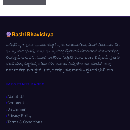
Rashi Bhavishya
ರಾಶಿಭವಿಷ್ಯ ಕನ್ನಡದ ಪ್ರಮುಖ ಜ್ಯೋತಿಷ್ಯ ಜಾಲತಾಣವಾಗಿದ್ದು, ನಿಮಗೆ ನಿಖರವಾದ ದಿನ
ಭವಿಷ್ಯ, ವಾರ ಭವಿಷ್ಯ, ವರ್ಷ ಭವಿಷ್ಯ ಮತ್ತು ದೈನಂದಿನ ಪಂಚಾಂಗದ ಮಾಹಿತಿಗಳನ್ನು
ನೀಡುತ್ತದೆ. ಅನುಭವಿ ಗುರೂಜಿ ಅವರಿಂದ ಸಿದ್ಧಪಡಿಸಲಾದ ಜಾತಕ ವಿಶ್ಲೇಷಣೆ, ಗ್ರಹಗಳ
ಚಲನೆ ಮತ್ತು ಜ್ಯೋತಿಷ್ಯ ಪರಿಹಾರಗಳ ಮೂಲಕ ನಿಮ್ಮ ಜೀವನದ ಯಶಸ್ಸಿಗೆ ನಾವು
ಮಾರ್ಗದರ್ಶನ ನೀಡುತ್ತೇವೆ. ನಿಮ್ಮ ದಿನವನ್ನು ಶುಭವಾಗಿಸಲು ಪ್ರತಿದಿನ ಭೇಟಿ ನೀಡಿ.
IMPORTANT PAGES
About Us
Contact Us
Disclaimer
Privacy Policy
Terms & Conditions