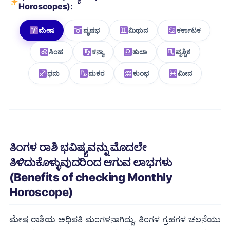
Horoscopes):
ಮೇಷ
ವೃಷಭ
ಮಿಥುನ
ಕರ್ಕಾಟಕ
ಸಿಂಹ
ಕನ್ಯಾ
ತುಲಾ
ವೃಶ್ಚಿಕ
ಧನು
ಮಕರ
ಕುಂಭ
ಮೀನ
ತಿಂಗಳ ರಾಶಿ ಭವಿಷ್ಯವನ್ನು ಮೊದಲೇ
ತಿಳಿದುಕೊಳ್ಳುವುದರಿಂದ ಆಗುವ ಲಾಭಗಳು
(Benefits of checking Monthly
Horoscope)
ಮೇಷ ರಾಶಿಯ ಅಧಿಪತಿ ಮಂಗಳನಾಗಿದ್ದು, ತಿಂಗಳ ಗ್ರಹಗಳ ಚಲನೆಯು