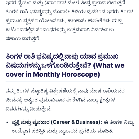
ಇವರ ಧೈರ್ಯ ಮತ್ತು ನಿರ್ಧಾರಗಳ ಮೇಲೆ ತೀವ್ರ ಪ್ರಭಾವ ಬೀರುತ್ತದೆ.
ತಿಂಗಳ ರಾಶಿ ಭವಿಷ್ಯವನ್ನು ಮೊದಲೇ ತಿಳಿಯುವುದರಿಂದ ಇವರು ತಿಂಗಳ
ಪ್ರಮುಖ ವೃತ್ತಿಪರ ಯೋಜನೆಗಳು, ಹಣಕಾಸು ಹೂಡಿಕೆಗಳು ಮತ್ತು
ಕುಟುಂಬದಲ್ಲಿನ ಸಂಬಂಧಗಳನ್ನು ಉತ್ತಮವಾಗಿ ನಿರ್ವಹಿಸಲು
ಸಹಾಯವಾಗುತ್ತದೆ.
ತಿಂಗಳ ರಾಶಿ ಭವಿಷ್ಯದಲ್ಲಿ ನಾವು ಯಾವ ಪ್ರಮುಖ
ವಿಷಯಗಳನ್ನು ಒಳಗೊಂಡಿರುತ್ತೇವೆ? (What we
cover in Monthly Horoscope)
ನಮ್ಮ ತಿಂಗಳ ಜ್ಯೋತಿಷ್ಯ ವಿಶ್ಲೇಷಣೆಯಲ್ಲಿ ನಾವು ಮೇಷ ರಾಶಿಯವರ
ಜೀವನಕ್ಕೆ ಅತ್ಯಂತ ಪ್ರಮುಖವಾದ ಈ ಕೆಳಗಿನ ನಾಲ್ಕು ಕ್ಷೇತ್ರಗಳ
ವಿವರಗಳನ್ನು ನೀಡುತ್ತೇವೆ:
ವೃತ್ತಿ ಮತ್ತು ವ್ಯವಹಾರ (Career & Business):
ಈ ತಿಂಗಳ ನಿಮ್ಮ
ಉದ್ಯೋಗ ಪರಿಸ್ಥಿತಿ ಮತ್ತು ವ್ಯಾಪಾರದ ಪ್ರಗತಿಯ ಮಾಹಿತಿ.