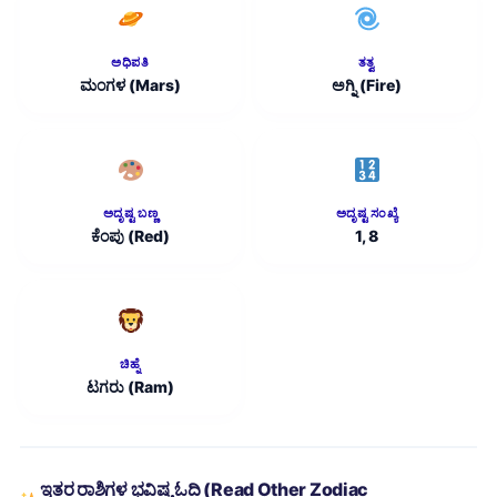
ಅಧಿಪತಿ
ತತ್ವ
ಮಂಗಳ (Mars)
ಅಗ್ನಿ (Fire)
ಅದೃಷ್ಟ ಬಣ್ಣ
ಅದೃಷ್ಟ ಸಂಖ್ಯೆ
ಕೆಂಪು (Red)
1, 8
ಚಿಹ್ನೆ
ಟಗರು (Ram)
ಇತರ ರಾಶಿಗಳ ಭವಿಷ್ಯ ಓದಿ (Read Other Zodiac