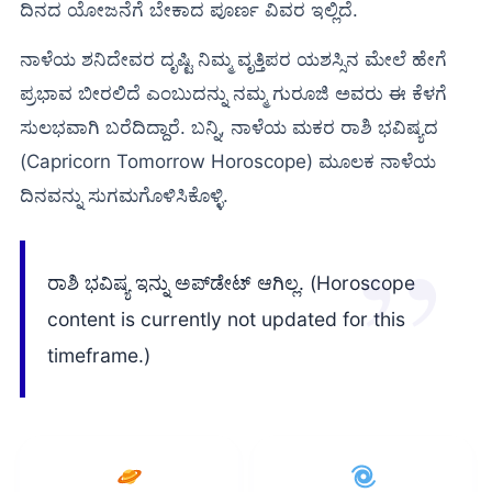
ದಿನದ ಯೋಜನೆಗೆ ಬೇಕಾದ ಪೂರ್ಣ ವಿವರ ಇಲ್ಲಿದೆ.
ನಾಳೆಯ ಶನಿದೇವರ ದೃಷ್ಟಿ ನಿಮ್ಮ ವೃತ್ತಿಪರ ಯಶಸ್ಸಿನ ಮೇಲೆ ಹೇಗೆ
ಪ್ರಭಾವ ಬೀರಲಿದೆ ಎಂಬುದನ್ನು ನಮ್ಮ ಗುರೂಜಿ ಅವರು ಈ ಕೆಳಗೆ
ಸುಲಭವಾಗಿ ಬರೆದಿದ್ದಾರೆ. ಬನ್ನಿ, ನಾಳೆಯ ಮಕರ ರಾಶಿ ಭವಿಷ್ಯದ
(Capricorn Tomorrow Horoscope) ಮೂಲಕ ನಾಳೆಯ
ದಿನವನ್ನು ಸುಗಮಗೊಳಿಸಿಕೊಳ್ಳಿ.
ರಾಶಿ ಭವಿಷ್ಯ ಇನ್ನು ಅಪ್‌ಡೇಟ್ ಆಗಿಲ್ಲ. (Horoscope
content is currently not updated for this
timeframe.)