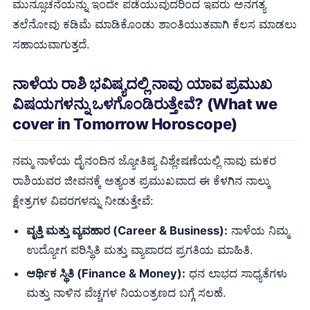
ಮುನ್ಸೂಚನೆಯನ್ನು ಇಂದೇ ಪಡೆಯುವುದರಿಂದ ಇವರು ಅನಗತ್ಯ
ತಲೆನೋವು ಕಡಿಮೆ ಮಾಡಿಕೊಂಡು ಶಾಂತಿಯುತವಾಗಿ ಕೆಲಸ ಮಾಡಲು
ಸಹಾಯವಾಗುತ್ತದೆ.
ನಾಳೆಯ ರಾಶಿ ಭವಿಷ್ಯದಲ್ಲಿ ನಾವು ಯಾವ ಪ್ರಮುಖ
ವಿಷಯಗಳನ್ನು ಒಳಗೊಂಡಿರುತ್ತೇವೆ? (What we
cover in Tomorrow Horoscope)
ನಮ್ಮ ನಾಳೆಯ ದೈನಂದಿನ ಜ್ಯೋತಿಷ್ಯ ವಿಶ್ಲೇಷಣೆಯಲ್ಲಿ ನಾವು ಮಕರ
ರಾಶಿಯವರ ಜೀವನಕ್ಕೆ ಅತ್ಯಂತ ಪ್ರಮುಖವಾದ ಈ ಕೆಳಗಿನ ನಾಲ್ಕು
ಕ್ಷೇತ್ರಗಳ ವಿವರಗಳನ್ನು ನೀಡುತ್ತೇವೆ:
ವೃತ್ತಿ ಮತ್ತು ವ್ಯವಹಾರ (Career & Business):
ನಾಳೆಯ ನಿಮ್ಮ
ಉದ್ಯೋಗ ಪರಿಸ್ಥಿತಿ ಮತ್ತು ವ್ಯಾಪಾರದ ಪ್ರಗತಿಯ ಮಾಹಿತಿ.
ಆರ್ಥಿಕ ಸ್ಥಿತಿ (Finance & Money):
ಧನ ಲಾಭದ ಸಾಧ್ಯತೆಗಳು
ಮತ್ತು ನಾಳಿನ ವೆಚ್ಚಗಳ ನಿಯಂತ್ರಣದ ಬಗ್ಗೆ ಸಲಹೆ.