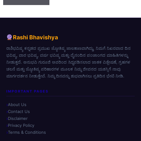
Rashi Bhavishya
ರಾಶಿಭವಿಷ್ಯ ಕನ್ನಡದ ಪ್ರಮುಖ ಜ್ಯೋತಿಷ್ಯ ಜಾಲತಾಣವಾಗಿದ್ದು, ನಿಮಗೆ ನಿಖರವಾದ ದಿನ
ಭವಿಷ್ಯ, ವಾರ ಭವಿಷ್ಯ, ವರ್ಷ ಭವಿಷ್ಯ ಮತ್ತು ದೈನಂದಿನ ಪಂಚಾಂಗದ ಮಾಹಿತಿಗಳನ್ನು
ನೀಡುತ್ತದೆ. ಅನುಭವಿ ಗುರೂಜಿ ಅವರಿಂದ ಸಿದ್ಧಪಡಿಸಲಾದ ಜಾತಕ ವಿಶ್ಲೇಷಣೆ, ಗ್ರಹಗಳ
ಚಲನೆ ಮತ್ತು ಜ್ಯೋತಿಷ್ಯ ಪರಿಹಾರಗಳ ಮೂಲಕ ನಿಮ್ಮ ಜೀವನದ ಯಶಸ್ಸಿಗೆ ನಾವು
ಮಾರ್ಗದರ್ಶನ ನೀಡುತ್ತೇವೆ. ನಿಮ್ಮ ದಿನವನ್ನು ಶುಭವಾಗಿಸಲು ಪ್ರತಿದಿನ ಭೇಟಿ ನೀಡಿ.
IMPORTANT PAGES
About Us
Contact Us
Disclaimer
Privacy Policy
Terms & Conditions