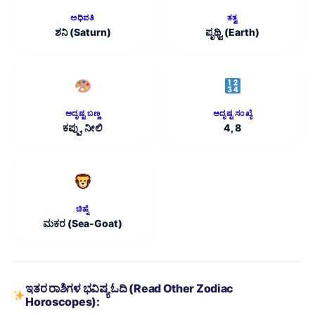
ಅಧಿಪತಿ
ತತ್ವ
ಶನಿ (Saturn)
ಪೃಥ್ವಿ (Earth)
ಅದೃಷ್ಟ ಬಣ್ಣ
ಅದೃಷ್ಟ ಸಂಖ್ಯೆ
ಕಪ್ಪು, ನೀಲಿ
4, 8
ಚಿಹ್ನೆ
ಮಕರ (Sea-Goat)
ಇತರ ರಾಶಿಗಳ ಭವಿಷ್ಯ ಓದಿ (Read Other Zodiac
Horoscopes):