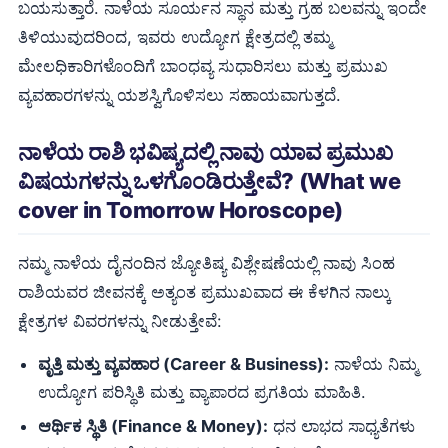
ಬಯಸುತ್ತಾರೆ. ನಾಳೆಯ ಸೂರ್ಯನ ಸ್ಥಾನ ಮತ್ತು ಗ್ರಹ ಬಲವನ್ನು ಇಂದೇ
ತಿಳಿಯುವುದರಿಂದ, ಇವರು ಉದ್ಯೋಗ ಕ್ಷೇತ್ರದಲ್ಲಿ ತಮ್ಮ
ಮೇಲಧಿಕಾರಿಗಳೊಂದಿಗೆ ಬಾಂಧವ್ಯ ಸುಧಾರಿಸಲು ಮತ್ತು ಪ್ರಮುಖ
ವ್ಯವಹಾರಗಳನ್ನು ಯಶಸ್ವಿಗೊಳಿಸಲು ಸಹಾಯವಾಗುತ್ತದೆ.
ನಾಳೆಯ ರಾಶಿ ಭವಿಷ್ಯದಲ್ಲಿ ನಾವು ಯಾವ ಪ್ರಮುಖ
ವಿಷಯಗಳನ್ನು ಒಳಗೊಂಡಿರುತ್ತೇವೆ? (What we
cover in Tomorrow Horoscope)
ನಮ್ಮ ನಾಳೆಯ ದೈನಂದಿನ ಜ್ಯೋತಿಷ್ಯ ವಿಶ್ಲೇಷಣೆಯಲ್ಲಿ ನಾವು ಸಿಂಹ
ರಾಶಿಯವರ ಜೀವನಕ್ಕೆ ಅತ್ಯಂತ ಪ್ರಮುಖವಾದ ಈ ಕೆಳಗಿನ ನಾಲ್ಕು
ಕ್ಷೇತ್ರಗಳ ವಿವರಗಳನ್ನು ನೀಡುತ್ತೇವೆ:
ವೃತ್ತಿ ಮತ್ತು ವ್ಯವಹಾರ (Career & Business):
ನಾಳೆಯ ನಿಮ್ಮ
ಉದ್ಯೋಗ ಪರಿಸ್ಥಿತಿ ಮತ್ತು ವ್ಯಾಪಾರದ ಪ್ರಗತಿಯ ಮಾಹಿತಿ.
ಆರ್ಥಿಕ ಸ್ಥಿತಿ (Finance & Money):
ಧನ ಲಾಭದ ಸಾಧ್ಯತೆಗಳು